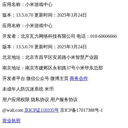
应用名称：小米游戏中心
版本：13.5.0.70 更新时间：2025年3月24日
应用名称：小米游戏中心
开发者：北京瓦力网络科技有限公司 电话：010-60606666
版本：13.5.0.70 更新时间：2025年3月24日
北京地址：北京市昌平区安居路小米智慧产业园
南京地址：南京市建邺区永初路37号小米华东总部
开发者平台
微信公众号
微博主页
商务合作
未成年人防沉迷系统
米币
用户应用权限
隐私协议
用户服务协议
@wali.com
京ICP证110335号
京ICP备17017388号-1
营业执照