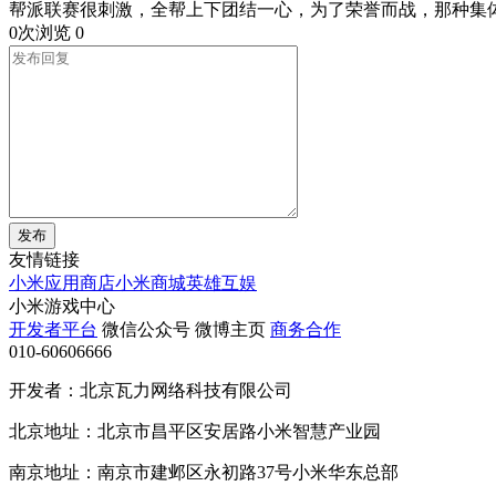
帮派联赛很刺激，全帮上下团结一心，为了荣誉而战，那种集
0次浏览
0
发布
友情链接
小米应用商店
小米商城
英雄互娱
小米游戏中心
开发者平台
微信公众号
微博主页
商务合作
010-60606666
开发者：北京瓦力网络科技有限公司
北京地址：北京市昌平区安居路小米智慧产业园
南京地址：南京市建邺区永初路37号小米华东总部