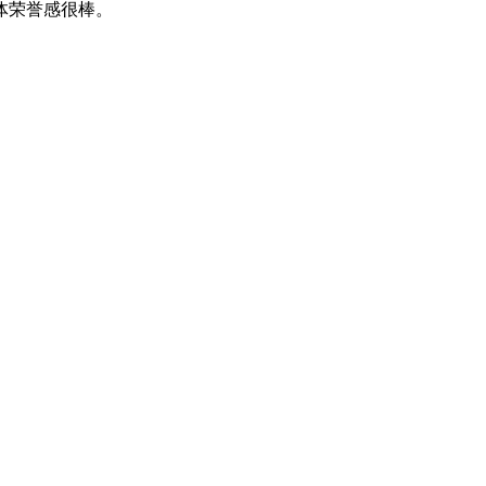
体荣誉感很棒。