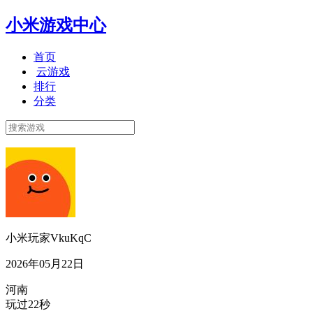
小米游戏中心
首页
云游戏
排行
分类
小米玩家VkuKqC
2026年05月22日
河南
玩过22秒