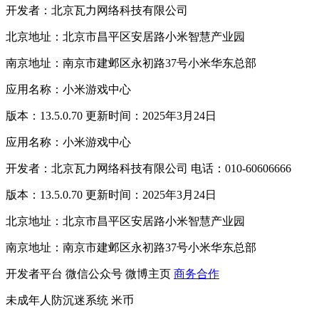
开发者：北京瓦力网络科技有限公司
北京地址：北京市昌平区安居路小米智慧产业园
南京地址：南京市建邺区永初路37号小米华东总部
应用名称：小米游戏中心
版本：13.5.0.70 更新时间：2025年3月24日
应用名称：小米游戏中心
开发者：北京瓦力网络科技有限公司 电话：010-60606666
版本：13.5.0.70 更新时间：2025年3月24日
北京地址：北京市昌平区安居路小米智慧产业园
南京地址：南京市建邺区永初路37号小米华东总部
开发者平台
微信公众号
微博主页
商务合作
未成年人防沉迷系统
米币