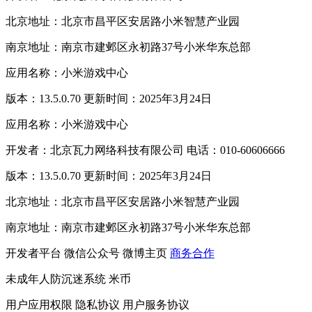
北京地址：北京市昌平区安居路小米智慧产业园
南京地址：南京市建邺区永初路37号小米华东总部
应用名称：小米游戏中心
版本：13.5.0.70 更新时间：2025年3月24日
应用名称：小米游戏中心
开发者：北京瓦力网络科技有限公司 电话：010-60606666
版本：13.5.0.70 更新时间：2025年3月24日
北京地址：北京市昌平区安居路小米智慧产业园
南京地址：南京市建邺区永初路37号小米华东总部
开发者平台
微信公众号
微博主页
商务合作
未成年人防沉迷系统
米币
用户应用权限
隐私协议
用户服务协议