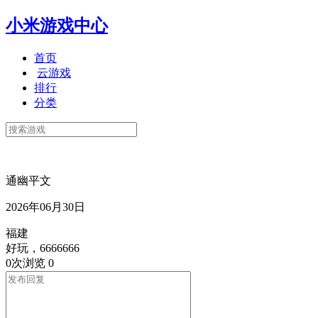
小米游戏中心
首页
云游戏
排行
分类
通幽平文
2026年06月30日
福建
好玩，6666666
0次浏览
0