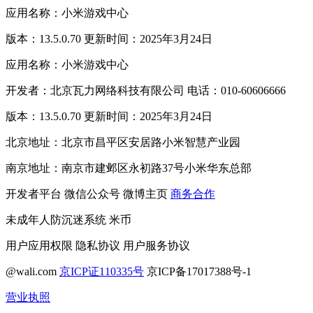
应用名称：小米游戏中心
版本：13.5.0.70 更新时间：2025年3月24日
应用名称：小米游戏中心
开发者：北京瓦力网络科技有限公司 电话：010-60606666
版本：13.5.0.70 更新时间：2025年3月24日
北京地址：北京市昌平区安居路小米智慧产业园
南京地址：南京市建邺区永初路37号小米华东总部
开发者平台
微信公众号
微博主页
商务合作
未成年人防沉迷系统
米币
用户应用权限
隐私协议
用户服务协议
@wali.com
京ICP证110335号
京ICP备17017388号-1
营业执照