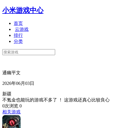
小米游戏中心
首页
云游戏
排行
分类
通幽平文
2026年06月03日
新疆
不氪金也能玩的游戏不多了 ！ 这游戏还真心比较良心
0次浏览
0
相关游戏