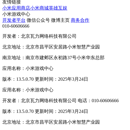
友情链接
小米应用商店
小米商城
英雄互娱
小米游戏中心
开发者平台
微信公众号
微博主页
商务合作
010-60606666
开发者：北京瓦力网络科技有限公司
北京地址：北京市昌平区安居路小米智慧产业园
南京地址：南京市建邺区永初路37号小米华东总部
应用名称：小米游戏中心
版本：13.5.0.70 更新时间：2025年3月24日
应用名称：小米游戏中心
开发者：北京瓦力网络科技有限公司 电话：010-60606666
版本：13.5.0.70 更新时间：2025年3月24日
北京地址：北京市昌平区安居路小米智慧产业园