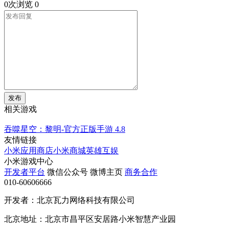
0次浏览
0
发布
相关游戏
吞噬星空：黎明-官方正版手游
4.8
友情链接
小米应用商店
小米商城
英雄互娱
小米游戏中心
开发者平台
微信公众号
微博主页
商务合作
010-60606666
开发者：北京瓦力网络科技有限公司
北京地址：北京市昌平区安居路小米智慧产业园