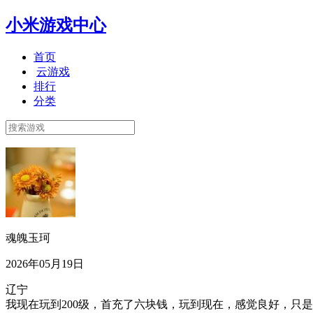
小米游戏中心
首页
云游戏
排行
分类
魂魄玉珂
2026年05月19日
辽宁
我现在玩到200级，首充了六块钱，玩到现在，感觉良好，只