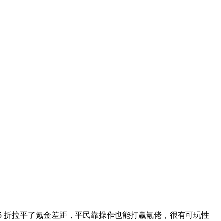
5 折拉平了氪金差距，平民靠操作也能打赢氪佬，很有可玩性