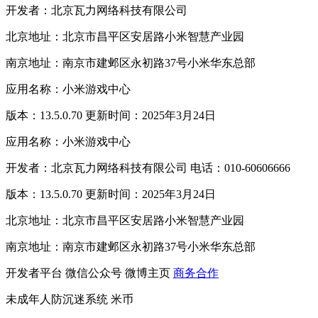
开发者：北京瓦力网络科技有限公司
北京地址：北京市昌平区安居路小米智慧产业园
南京地址：南京市建邺区永初路37号小米华东总部
应用名称：小米游戏中心
版本：13.5.0.70 更新时间：2025年3月24日
应用名称：小米游戏中心
开发者：北京瓦力网络科技有限公司 电话：010-60606666
版本：13.5.0.70 更新时间：2025年3月24日
北京地址：北京市昌平区安居路小米智慧产业园
南京地址：南京市建邺区永初路37号小米华东总部
开发者平台
微信公众号
微博主页
商务合作
未成年人防沉迷系统
米币