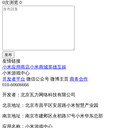
0次浏览
0
发布
友情链接
小米应用商店
小米商城
英雄互娱
小米游戏中心
开发者平台
微信公众号
微博主页
商务合作
010-60606666
开发者：北京瓦力网络科技有限公司
北京地址：北京市昌平区安居路小米智慧产业园
南京地址：南京市建邺区永初路37号小米华东总部
应用名称：小米游戏中心