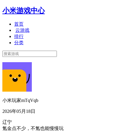
小米游戏中心
首页
云游戏
排行
分类
小米玩家mTqVqb
2026年05月18日
辽宁
氪金点不少，不氪也能慢慢玩