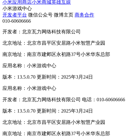
小米应用商店
小米商城
英雄互娱
小米游戏中心
开发者平台
微信公众号
微博主页
商务合作
010-60606666
开发者：北京瓦力网络科技有限公司
北京地址：北京市昌平区安居路小米智慧产业园
南京地址：南京市建邺区永初路37号小米华东总部
应用名称：小米游戏中心
版本：13.5.0.70 更新时间：2025年3月24日
应用名称：小米游戏中心
开发者：北京瓦力网络科技有限公司 电话：010-60606666
版本：13.5.0.70 更新时间：2025年3月24日
北京地址：北京市昌平区安居路小米智慧产业园
南京地址：南京市建邺区永初路37号小米华东总部