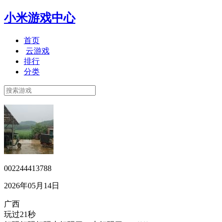
小米游戏中心
首页
云游戏
排行
分类
002244413788
2026年05月14日
广西
玩过21秒