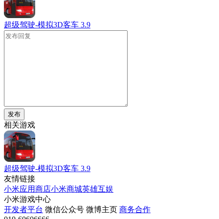
超级驾驶-模拟3D客车
3.9
发布
相关游戏
超级驾驶-模拟3D客车
3.9
友情链接
小米应用商店
小米商城
英雄互娱
小米游戏中心
开发者平台
微信公众号
微博主页
商务合作