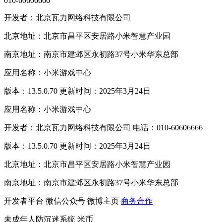
010-60606666
开发者：北京瓦力网络科技有限公司
北京地址：北京市昌平区安居路小米智慧产业园
南京地址：南京市建邺区永初路37号小米华东总部
应用名称：小米游戏中心
版本：13.5.0.70 更新时间：2025年3月24日
应用名称：小米游戏中心
开发者：北京瓦力网络科技有限公司 电话：010-60606666
版本：13.5.0.70 更新时间：2025年3月24日
北京地址：北京市昌平区安居路小米智慧产业园
南京地址：南京市建邺区永初路37号小米华东总部
开发者平台
微信公众号
微博主页
商务合作
未成年人防沉迷系统
米币