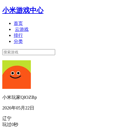
小米游戏中心
首页
云游戏
排行
分类
小米玩家QlOZBp
2026年05月22日
辽宁
玩过0秒