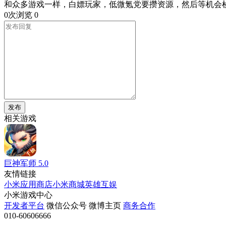
和众多游戏一样，白嫖玩家，低微氪党要攒资源，然后等机会
0次浏览
0
发布
相关游戏
巨神军师
5.0
友情链接
小米应用商店
小米商城
英雄互娱
小米游戏中心
开发者平台
微信公众号
微博主页
商务合作
010-60606666