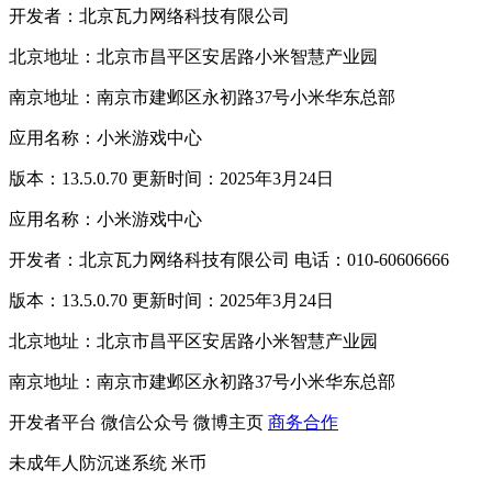
开发者：北京瓦力网络科技有限公司
北京地址：北京市昌平区安居路小米智慧产业园
南京地址：南京市建邺区永初路37号小米华东总部
应用名称：小米游戏中心
版本：13.5.0.70 更新时间：2025年3月24日
应用名称：小米游戏中心
开发者：北京瓦力网络科技有限公司 电话：010-60606666
版本：13.5.0.70 更新时间：2025年3月24日
北京地址：北京市昌平区安居路小米智慧产业园
南京地址：南京市建邺区永初路37号小米华东总部
开发者平台
微信公众号
微博主页
商务合作
未成年人防沉迷系统
米币