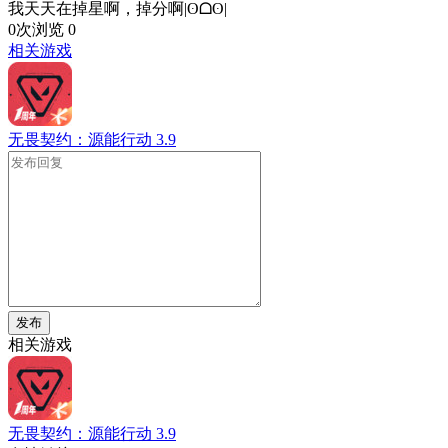
我天天在掉星啊，掉分啊|ʘᗝʘ|
0次浏览
0
相关游戏
无畏契约：源能行动
3.9
发布
相关游戏
无畏契约：源能行动
3.9