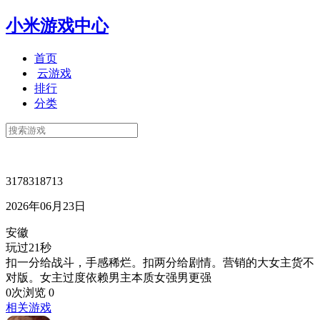
小米游戏中心
首页
云游戏
排行
分类
3178318713
2026年06月23日
安徽
玩过21秒
扣一分给战斗，手感稀烂。扣两分给剧情。营销的大女主货不
对版。女主过度依赖男主本质女强男更强
0次浏览
0
相关游戏