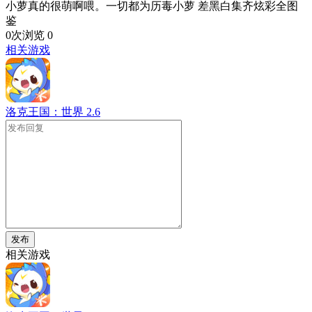
小萝真的很萌啊喂。一切都为历毒小萝 差黑白集齐炫彩全图
鉴
0次浏览
0
相关游戏
洛克王国：世界
2.6
发布
相关游戏