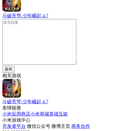
斗破苍穹-少年崛起
4.7
发布
相关游戏
斗破苍穹-少年崛起
4.7
友情链接
小米应用商店
小米商城
英雄互娱
小米游戏中心
开发者平台
微信公众号
微博主页
商务合作