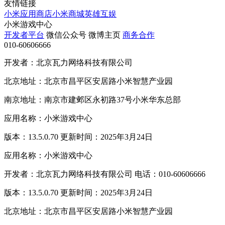
友情链接
小米应用商店
小米商城
英雄互娱
小米游戏中心
开发者平台
微信公众号
微博主页
商务合作
010-60606666
开发者：北京瓦力网络科技有限公司
北京地址：北京市昌平区安居路小米智慧产业园
南京地址：南京市建邺区永初路37号小米华东总部
应用名称：小米游戏中心
版本：13.5.0.70 更新时间：2025年3月24日
应用名称：小米游戏中心
开发者：北京瓦力网络科技有限公司 电话：010-60606666
版本：13.5.0.70 更新时间：2025年3月24日
北京地址：北京市昌平区安居路小米智慧产业园