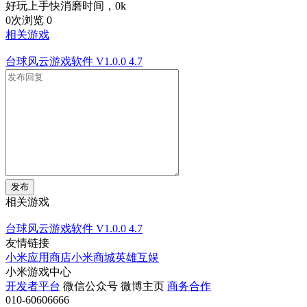
好玩上手快消磨时间，0k
0次浏览
0
相关游戏
台球风云游戏软件 V1.0.0
4.7
发布
相关游戏
台球风云游戏软件 V1.0.0
4.7
友情链接
小米应用商店
小米商城
英雄互娱
小米游戏中心
开发者平台
微信公众号
微博主页
商务合作
010-60606666