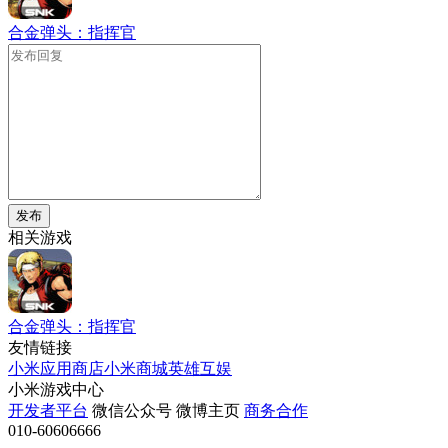
合金弹头：指挥官
发布
相关游戏
合金弹头：指挥官
友情链接
小米应用商店
小米商城
英雄互娱
小米游戏中心
开发者平台
微信公众号
微博主页
商务合作
010-60606666