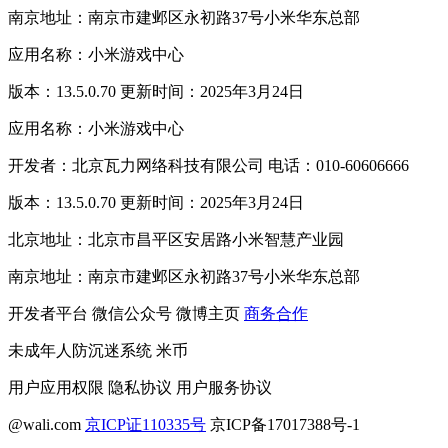
南京地址：南京市建邺区永初路37号小米华东总部
应用名称：小米游戏中心
版本：13.5.0.70 更新时间：2025年3月24日
应用名称：小米游戏中心
开发者：北京瓦力网络科技有限公司 电话：010-60606666
版本：13.5.0.70 更新时间：2025年3月24日
北京地址：北京市昌平区安居路小米智慧产业园
南京地址：南京市建邺区永初路37号小米华东总部
开发者平台
微信公众号
微博主页
商务合作
未成年人防沉迷系统
米币
用户应用权限
隐私协议
用户服务协议
@wali.com
京ICP证110335号
京ICP备17017388号-1