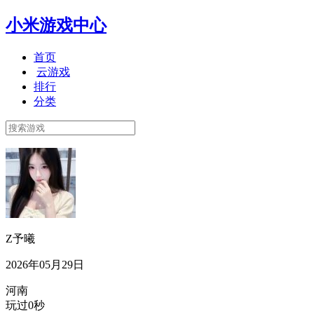
小米游戏中心
首页
云游戏
排行
分类
Z予曦
2026年05月29日
河南
玩过0秒