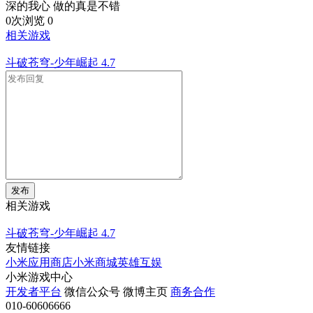
深的我心 做的真是不错
0次浏览
0
相关游戏
斗破苍穹-少年崛起
4.7
发布
相关游戏
斗破苍穹-少年崛起
4.7
友情链接
小米应用商店
小米商城
英雄互娱
小米游戏中心
开发者平台
微信公众号
微博主页
商务合作
010-60606666