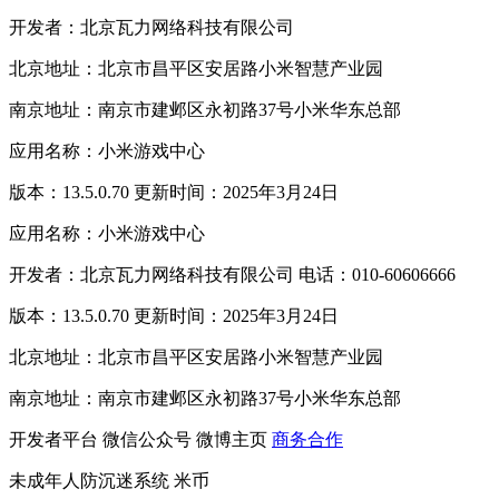
开发者：北京瓦力网络科技有限公司
北京地址：北京市昌平区安居路小米智慧产业园
南京地址：南京市建邺区永初路37号小米华东总部
应用名称：小米游戏中心
版本：13.5.0.70 更新时间：2025年3月24日
应用名称：小米游戏中心
开发者：北京瓦力网络科技有限公司 电话：010-60606666
版本：13.5.0.70 更新时间：2025年3月24日
北京地址：北京市昌平区安居路小米智慧产业园
南京地址：南京市建邺区永初路37号小米华东总部
开发者平台
微信公众号
微博主页
商务合作
未成年人防沉迷系统
米币