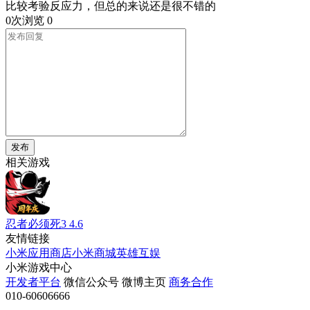
比较考验反应力，但总的来说还是很不错的
0次浏览
0
发布
相关游戏
忍者必须死3
4.6
友情链接
小米应用商店
小米商城
英雄互娱
小米游戏中心
开发者平台
微信公众号
微博主页
商务合作
010-60606666