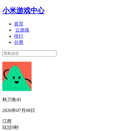
小米游戏中心
首页
云游戏
排行
分类
秋刀鱼iD
2026年07月08日
江西
玩过0秒