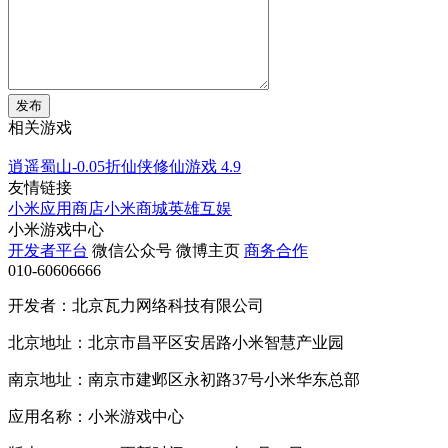
发布
相关游戏
逍遥蜀山-0.05折仙侠修仙游戏
4.9
友情链接
小米应用商店
小米商城
英雄互娱
小米游戏中心
开发者平台
微信公众号
微博主页
商务合作
010-60606666
开发者：北京瓦力网络科技有限公司
北京地址：北京市昌平区安居路小米智慧产业园
南京地址：南京市建邺区永初路37号小米华东总部
应用名称：小米游戏中心