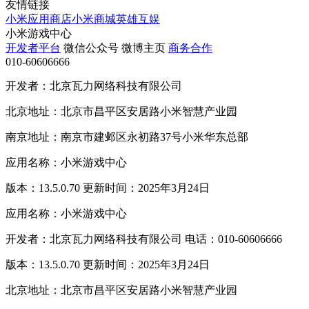
友情链接
小米应用商店
小米商城
英雄互娱
小米游戏中心
开发者平台
微信公众号
微博主页
商务合作
010-60606666
开发者：北京瓦力网络科技有限公司
北京地址：北京市昌平区安居路小米智慧产业园
南京地址：南京市建邺区永初路37号小米华东总部
应用名称：小米游戏中心
版本：13.5.0.70 更新时间：2025年3月24日
应用名称：小米游戏中心
开发者：北京瓦力网络科技有限公司 电话：010-60606666
版本：13.5.0.70 更新时间：2025年3月24日
北京地址：北京市昌平区安居路小米智慧产业园