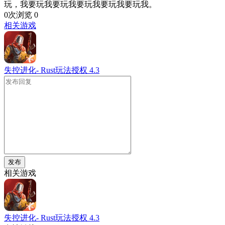
玩，我要玩我要玩我要玩我要玩我要玩我。
0次浏览
0
相关游戏
失控进化- Rust玩法授权
4.3
发布
相关游戏
失控进化- Rust玩法授权
4.3