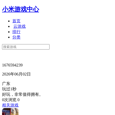
小米游戏中心
首页
云游戏
排行
分类
1676594239
2026年06月02日
广东
玩过1秒
好玩，非常值得拥有。
0次浏览
0
相关游戏