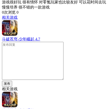
游戏很好玩 很有情怀 对零氪玩家也比较友好 可以花时间去玩
慢慢培养 很不错的一款游戏
0次浏览
0
相关游戏
斗破苍穹-少年崛起
4.7
发布
相关游戏