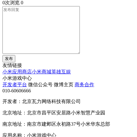
0次浏览
0
发布
友情链接
小米应用商店
小米商城
英雄互娱
小米游戏中心
开发者平台
微信公众号
微博主页
商务合作
010-60606666
开发者：北京瓦力网络科技有限公司
北京地址：北京市昌平区安居路小米智慧产业园
南京地址：南京市建邺区永初路37号小米华东总部
应用名称：小米游戏中心