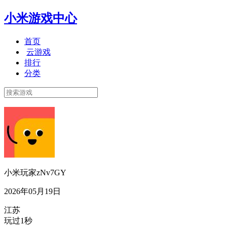
小米游戏中心
首页
云游戏
排行
分类
小米玩家zNv7GY
2026年05月19日
江苏
玩过1秒