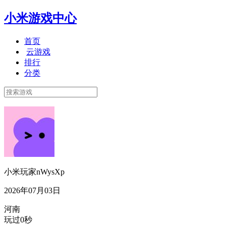
小米游戏中心
首页
云游戏
排行
分类
小米玩家nWysXp
2026年07月03日
河南
玩过0秒