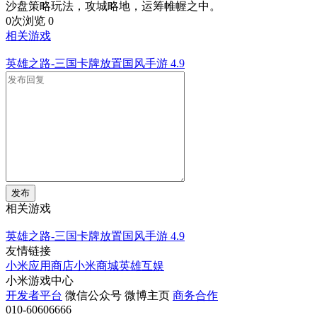
沙盘策略玩法，攻城略地，运筹帷幄之中。
0次浏览
0
相关游戏
英雄之路-三国卡牌放置国风手游
4.9
发布
相关游戏
英雄之路-三国卡牌放置国风手游
4.9
友情链接
小米应用商店
小米商城
英雄互娱
小米游戏中心
开发者平台
微信公众号
微博主页
商务合作
010-60606666