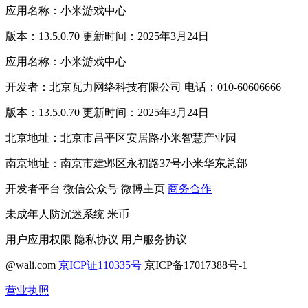
应用名称：小米游戏中心
版本：13.5.0.70 更新时间：2025年3月24日
应用名称：小米游戏中心
开发者：北京瓦力网络科技有限公司 电话：010-60606666
版本：13.5.0.70 更新时间：2025年3月24日
北京地址：北京市昌平区安居路小米智慧产业园
南京地址：南京市建邺区永初路37号小米华东总部
开发者平台
微信公众号
微博主页
商务合作
未成年人防沉迷系统
米币
用户应用权限
隐私协议
用户服务协议
@wali.com
京ICP证110335号
京ICP备17017388号-1
营业执照