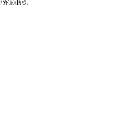
郁的仙侠情感。