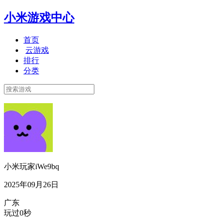
小米游戏中心
首页
云游戏
排行
分类
小米玩家iWe9bq
2025年09月26日
广东
玩过0秒