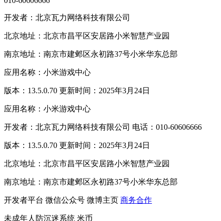
010-60606666
开发者：北京瓦力网络科技有限公司
北京地址：北京市昌平区安居路小米智慧产业园
南京地址：南京市建邺区永初路37号小米华东总部
应用名称：小米游戏中心
版本：13.5.0.70 更新时间：2025年3月24日
应用名称：小米游戏中心
开发者：北京瓦力网络科技有限公司 电话：010-60606666
版本：13.5.0.70 更新时间：2025年3月24日
北京地址：北京市昌平区安居路小米智慧产业园
南京地址：南京市建邺区永初路37号小米华东总部
开发者平台
微信公众号
微博主页
商务合作
未成年人防沉迷系统
米币