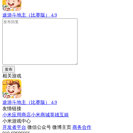
途游斗地主（比赛版）
4.9
发布
相关游戏
途游斗地主（比赛版）
4.9
友情链接
小米应用商店
小米商城
英雄互娱
小米游戏中心
开发者平台
微信公众号
微博主页
商务合作