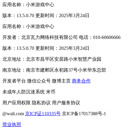
应用名称：小米游戏中心
版本：13.5.0.70 更新时间：2025年3月24日
应用名称：小米游戏中心
开发者：北京瓦力网络科技有限公司 电话：010-60606666
版本：13.5.0.70 更新时间：2025年3月24日
北京地址：北京市昌平区安居路小米智慧产业园
南京地址：南京市建邺区永初路37号小米华东总部
开发者平台
微信公众号
微博主页
商务合作
未成年人防沉迷系统
米币
用户应用权限
隐私协议
用户服务协议
@wali.com
京ICP证110335号
京ICP备17017388号-1
营业执照