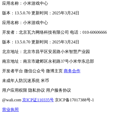
应用名称：小米游戏中心
版本：13.5.0.70 更新时间：2025年3月24日
应用名称：小米游戏中心
开发者：北京瓦力网络科技有限公司 电话：010-60606666
版本：13.5.0.70 更新时间：2025年3月24日
北京地址：北京市昌平区安居路小米智慧产业园
南京地址：南京市建邺区永初路37号小米华东总部
开发者平台
微信公众号
微博主页
商务合作
未成年人防沉迷系统
米币
用户应用权限
隐私协议
用户服务协议
@wali.com
京ICP证110335号
京ICP备17017388号-1
营业执照