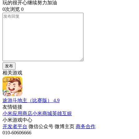
玩的很开心继续努力加油
0次浏览
0
发布
相关游戏
途游斗地主（比赛版）
4.9
友情链接
小米应用商店
小米商城
英雄互娱
小米游戏中心
开发者平台
微信公众号
微博主页
商务合作
010-60606666