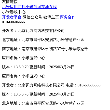
友情链接
小米应用商店
小米商城
英雄互娱
小米游戏中心
开发者平台
微信公众号
微博主页
商务合作
010-60606666
开发者：北京瓦力网络科技有限公司
北京地址：北京市昌平区安居路小米智慧产业园
南京地址：南京市建邺区永初路37号小米华东总部
应用名称：小米游戏中心
版本：13.5.0.70 更新时间：2025年3月24日
应用名称：小米游戏中心
开发者：北京瓦力网络科技有限公司 电话：010-60606666
版本：13.5.0.70 更新时间：2025年3月24日
北京地址：北京市昌平区安居路小米智慧产业园