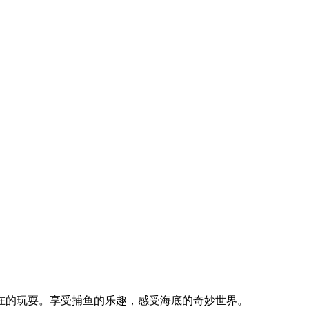
在的玩耍。享受捕鱼的乐趣，感受海底的奇妙世界。