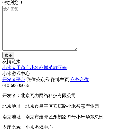
0次浏览
0
发布
友情链接
小米应用商店
小米商城
英雄互娱
小米游戏中心
开发者平台
微信公众号
微博主页
商务合作
010-60606666
开发者：北京瓦力网络科技有限公司
北京地址：北京市昌平区安居路小米智慧产业园
南京地址：南京市建邺区永初路37号小米华东总部
应用名称：小米游戏中心