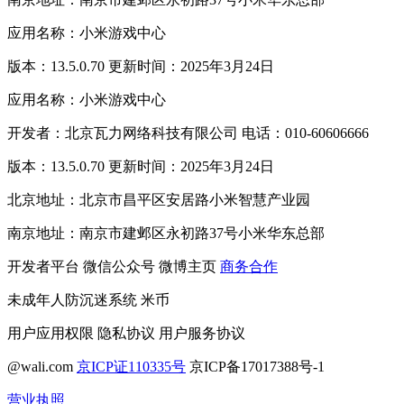
应用名称：小米游戏中心
版本：13.5.0.70 更新时间：2025年3月24日
应用名称：小米游戏中心
开发者：北京瓦力网络科技有限公司 电话：010-60606666
版本：13.5.0.70 更新时间：2025年3月24日
北京地址：北京市昌平区安居路小米智慧产业园
南京地址：南京市建邺区永初路37号小米华东总部
开发者平台
微信公众号
微博主页
商务合作
未成年人防沉迷系统
米币
用户应用权限
隐私协议
用户服务协议
@wali.com
京ICP证110335号
京ICP备17017388号-1
营业执照