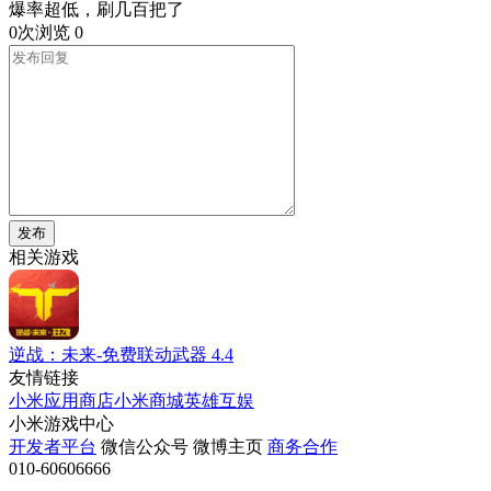
爆率超低，刷几百把了
0次浏览
0
发布
相关游戏
逆战：未来-免费联动武器
4.4
友情链接
小米应用商店
小米商城
英雄互娱
小米游戏中心
开发者平台
微信公众号
微博主页
商务合作
010-60606666