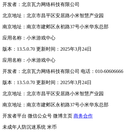
开发者：北京瓦力网络科技有限公司
北京地址：北京市昌平区安居路小米智慧产业园
南京地址：南京市建邺区永初路37号小米华东总部
应用名称：小米游戏中心
版本：13.5.0.70 更新时间：2025年3月24日
应用名称：小米游戏中心
开发者：北京瓦力网络科技有限公司 电话：010-60606666
版本：13.5.0.70 更新时间：2025年3月24日
北京地址：北京市昌平区安居路小米智慧产业园
南京地址：南京市建邺区永初路37号小米华东总部
开发者平台
微信公众号
微博主页
商务合作
未成年人防沉迷系统
米币