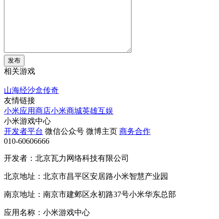
发布
相关游戏
山海经沙盒传奇
友情链接
小米应用商店
小米商城
英雄互娱
小米游戏中心
开发者平台
微信公众号
微博主页
商务合作
010-60606666
开发者：北京瓦力网络科技有限公司
北京地址：北京市昌平区安居路小米智慧产业园
南京地址：南京市建邺区永初路37号小米华东总部
应用名称：小米游戏中心