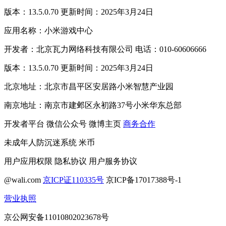
版本：13.5.0.70 更新时间：2025年3月24日
应用名称：小米游戏中心
开发者：北京瓦力网络科技有限公司 电话：010-60606666
版本：13.5.0.70 更新时间：2025年3月24日
北京地址：北京市昌平区安居路小米智慧产业园
南京地址：南京市建邺区永初路37号小米华东总部
开发者平台
微信公众号
微博主页
商务合作
未成年人防沉迷系统
米币
用户应用权限
隐私协议
用户服务协议
@wali.com
京ICP证110335号
京ICP备17017388号-1
营业执照
京公网安备11010802023678号