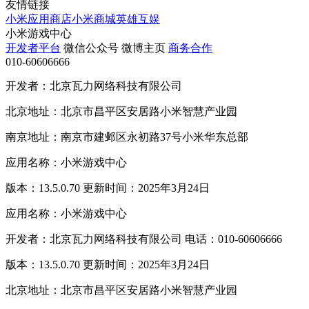
友情链接
小米应用商店
小米商城
英雄互娱
小米游戏中心
开发者平台
微信公众号
微博主页
商务合作
010-60606666
开发者：北京瓦力网络科技有限公司
北京地址：北京市昌平区安居路小米智慧产业园
南京地址：南京市建邺区永初路37号小米华东总部
应用名称：小米游戏中心
版本：13.5.0.70 更新时间：2025年3月24日
应用名称：小米游戏中心
开发者：北京瓦力网络科技有限公司 电话：010-60606666
版本：13.5.0.70 更新时间：2025年3月24日
北京地址：北京市昌平区安居路小米智慧产业园