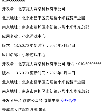
010-60606666
开发者：北京瓦力网络科技有限公司
北京地址：北京市昌平区安居路小米智慧产业园
南京地址：南京市建邺区永初路37号小米华东总部
应用名称：小米游戏中心
版本：13.5.0.70 更新时间：2025年3月24日
应用名称：小米游戏中心
开发者：北京瓦力网络科技有限公司 电话：010-60606666
版本：13.5.0.70 更新时间：2025年3月24日
北京地址：北京市昌平区安居路小米智慧产业园
南京地址：南京市建邺区永初路37号小米华东总部
开发者平台
微信公众号
微博主页
商务合作
未成年人防沉迷系统
米币