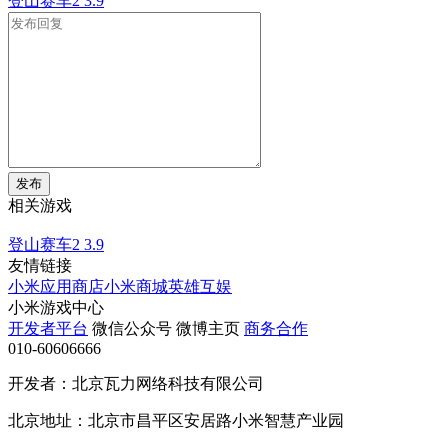
登山赛车2
3.9
发布
相关游戏
登山赛车2
3.9
友情链接
小米应用商店
小米商城
英雄互娱
小米游戏中心
开发者平台
微信公众号
微博主页
商务合作
010-60606666
开发者：北京瓦力网络科技有限公司
北京地址：北京市昌平区安居路小米智慧产业园