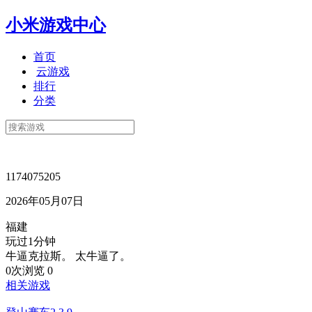
小米游戏中心
首页
云游戏
排行
分类
1174075205
2026年05月07日
福建
玩过1分钟
牛逼克拉斯。 太牛逼了。
0次浏览
0
相关游戏