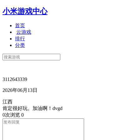
小米游戏中心
首页
云游戏
排行
分类
3112643339
2026年06月13日
江西
肯定很好玩。加油啊！dvgd
0次浏览
0