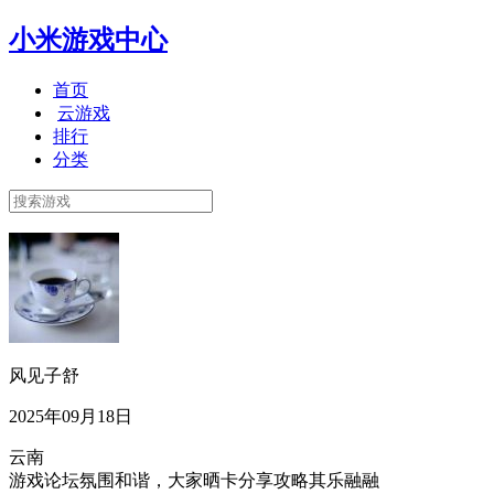
小米游戏中心
首页
云游戏
排行
分类
风见子舒
2025年09月18日
云南
游戏论坛氛围和谐，大家晒卡分享攻略其乐融融