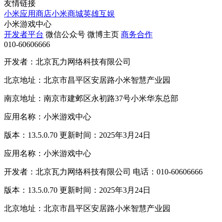
友情链接
小米应用商店
小米商城
英雄互娱
小米游戏中心
开发者平台
微信公众号
微博主页
商务合作
010-60606666
开发者：北京瓦力网络科技有限公司
北京地址：北京市昌平区安居路小米智慧产业园
南京地址：南京市建邺区永初路37号小米华东总部
应用名称：小米游戏中心
版本：13.5.0.70 更新时间：2025年3月24日
应用名称：小米游戏中心
开发者：北京瓦力网络科技有限公司 电话：010-60606666
版本：13.5.0.70 更新时间：2025年3月24日
北京地址：北京市昌平区安居路小米智慧产业园